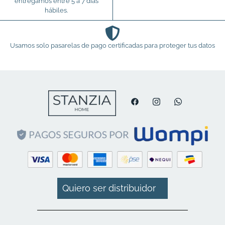
entregamos entre 5 a 7 días
hábiles.
Usamos solo pasarelas de pago certificadas para proteger tus datos
Quiero ser distribuidor