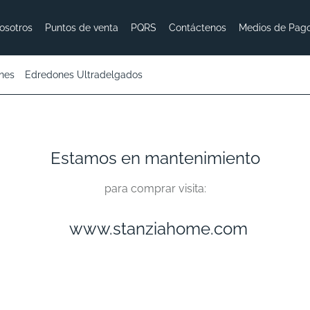
osotros
Puntos de venta
PQRS
Contáctenos
Medios de Pag
nes
Edredones Ultradelgados
Estamos en mantenimiento
para comprar visita:
www.stanziahome.com